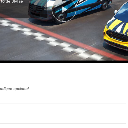
erto de 3M se
indique opcional