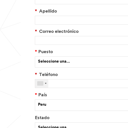
*
Apellido
*
Correo electrónico
*
Puesto
Seleccione una...
*
Teléfono
O
t
r
*
País
o
P
Peru
u
e
Estado
s
t
Seleccione una...