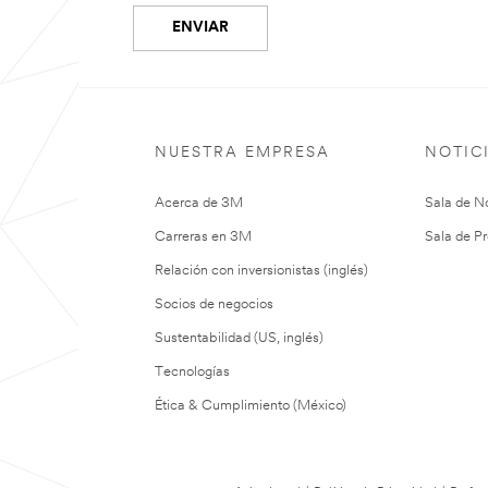
ENVIAR
Lo
¡Gracias!
sentimos...
Su
formulario
Ha
NUESTRA EMPRESA
NOTIC
se
ocurrido
ha
un
enviado
Acerca de 3M
Sala de No
error
correctamente.
en
Carreras en 3M
Sala de Pr
el
envío.
Relación con inversionistas (inglés)
Por
favor,
Socios de negocios
inténtelo
de
Sustentabilidad (US, inglés)
nuevo…
Tecnologías
Ética & Cumplimiento (México)