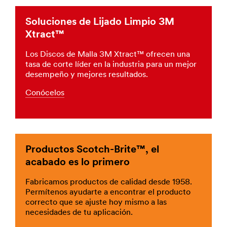
Metalmecánica
Wires
***
Mejora
Soluciones de Lijado Limpio 3M
url**
tus
Xtract™
/3M/es_PE/p/c/electrico/i/manufactura/
procesos
**Site
en
Los Discos de Malla 3M Xtract™ ofrecen una
area
tu
tasa de corte líder en la industria para un mejor
**
trabajo
desempeño y mejores resultados.
Cleaning-
diario
Maintenance-
utilizando
Conócelos
Facilities
abrasivos
***
3M.
url**
Seguimos
avanzando
/3M/es_PE/p/c/materiales-
con
construccion/estera/i/manufactura/
Productos Scotch-Brite™, el
nuestras
**Site
soluciones
acabado es lo primero
area
que
**
te
Fabricamos productos de calidad desde 1958.
Mgf-
ayudarán
Permítenos ayudarte a encontrar el producto
Filter
a
correcto que se ajuste hoy mismo a las
***
tener
necesidades de tu aplicación.
url**
éxito