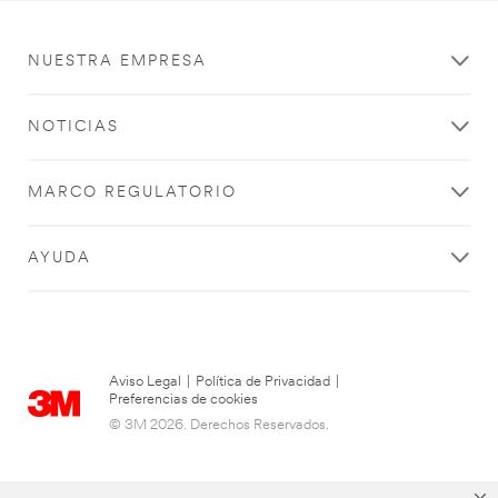
url**
/3M/es_PE/p/c/abrasivos/b/scotch-
NUESTRA EMPRESA
brite/
**Site
area
NOTICIAS
**
HeavyIndustrial-
TapesAdhesivesGeneralIndustrial
MARCO REGULATORIO
***
url**
/3M/es_PE/metalmecanica/
AYUDA
**Site
area
**
Xtract
***
Aviso Legal
|
Política de Privacidad
|
url**
Preferencias de cookies
/3M/es_PE/p/c/abrasivos/b/xtract/
© 3M 2026. Derechos Reservados.