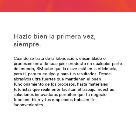
**
/3M/es_PE/p/c/abrasivos/b/cubitron/i/manufactura/ela
Mfg-
de-
Abrasives
metales/
***
**Site
url**
area
Hazlo bien la primera vez,
**
/3M/es_PE/p/c/abrasivos/i/manufactura/
Empaque-
**Site
siempre.
entregas-
area
logistica
**
Cuando se trata de la fabricación, ensamblado o
***
Mfg-
procesamiento de cualquier producto en cualquier parte
url**
Automotive-
del mundo, 3M sabe que la clave está en la eficiencia,
Products
para ti, para tu equipo y para tus resultados. Desde
/3M/es_PE/soluciones-
abrasivos ultra fuertes que mantienen el buen
***
de-
funcionamiento de los procesos, hasta materiales
url**
empaque/
futuristas que realmente facilitan el trabajo, nuestras
soluciones innovadoras permiten que tu negocio
**Site
/3M/es_PE/p/c/materiales-
funcione bien y tus empleados trabajen sin
area
avanzados/i/manufactura/
inconvenientes.
**
**Site
Manufacturing-
area
InputsForIndustry
**
***
Mgf-
url**
Cables-