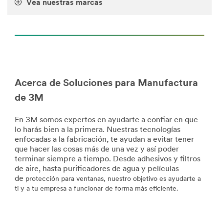
Vea nuestras marcas
url**
los-
ojos/lentes-
/3M/es_PE/p/c/i/manufactura/papel-
seguridad/i/manufactura/
e-
**Site
impresion/
area
**Site
**
area
Mfg-
**
TapesAdhesives
Petroleo
Acerca de Soluciones para Manufactura
***
y
de 3M
url**
Gas
***
/3M/es_PE/p/c/cintas/i/manufactura/
url**
En 3M somos expertos en ayudarte a confiar en que
lo harás bien a la primera. Nuestras tecnologías
/3M/es_PE/petroleo-
enfocadas a la fabricación, te ayudan a evitar tener
y-
que hacer las cosas más de una vez y así poder
gas/
terminar siempre a tiempo. Desde adhesivos y filtros
**Site
de aire, hasta purificadores de agua y películas
area
de
protección para ventanas, nuestro objetivo es ayudarte a
**
ti y a tu empresa a funcionar de forma más eficiente.
Scotch-
Brite_Industrial
***