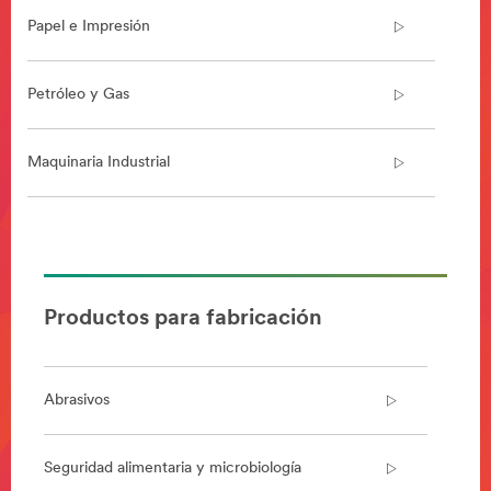
Papel e Impresión
Petróleo y Gas
Maquinaria Industrial
**Site
area
**
Manufacturing-
Productos para fabricación
Appliance
***
url**
Abrasivos
/3M/es_PE/electrodomesticos/
**Site
area
Seguridad alimentaria y microbiología
**