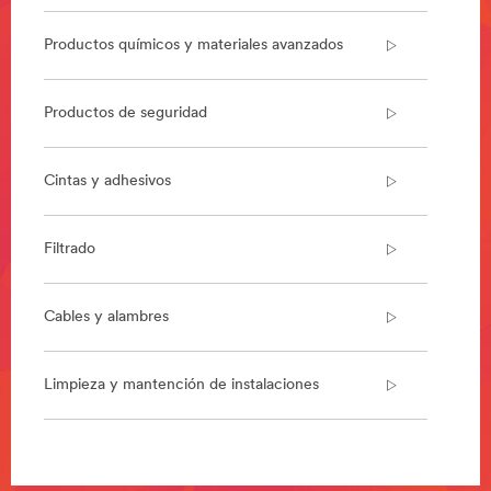
Manufacturing-
IndustrialandPersonalProtection
***
Productos químicos y materiales avanzados
url**
/3M/es_PE/montaje/
Productos de seguridad
**Site
area
**
Cintas y adhesivos
Cinta
Convertidores
***
Filtrado
url**
https://www.3m.com.mx/3M/es_MX/cinta-
convertidores-
Cables y alambres
la/
**Site
area
Limpieza y mantención de instalaciones
**
Cubitron-
3
***
**Site
url**
area