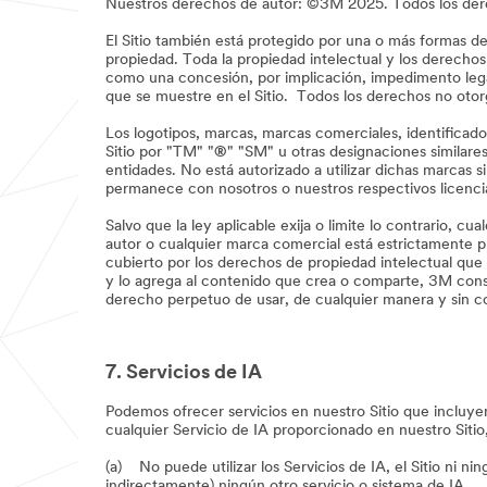
Nuestros derechos de autor: ©3M 2025. Todos los der
El Sitio también está protegido por una o más formas de
propiedad. Toda la propiedad intelectual y los derecho
como una concesión, por implicación, impedimento lega
que se muestre en el Sitio. Todos los derechos no o
Los logotipos, marcas, marcas comerciales, identificad
Sitio por "TM" "
®
" "SM" u otras designaciones similar
entidades. No está autorizado a utilizar dichas marcas 
permanece con nosotros o nuestros respectivos licenc
Salvo que la ley aplicable exija o limite lo contrario, 
autor o cualquier marca comercial está estrictamente pro
cubierto por los derechos de propiedad intelectual que
y lo agrega al contenido que crea o comparte, 3M conse
derecho perpetuo de usar, de cualquier manera y sin co
7. Servicios de IA
Podemos ofrecer servicios en nuestro Sitio que incluyen,
cualquier Servicio de IA proporcionado en nuestro Sitio
(a) No puede utilizar los Servicios de IA, el Sitio ni ni
indirectamente) ningún otro servicio o sistema de IA.