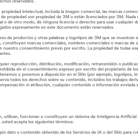
echos reservados.
 propiedad intelectual, incluida la imagen comercial, las marcas comerc
s de propiedad son propiedad de 3M o están licenciados por 3M. Nada en 
l o de otro modo, de ninguna licencia o derecho para usar cualquier d
torgados expresamente en este documento están reservados.
ores de productos y otras palabras y logotipos de 3M que se muestran 
es, constituyen marcas comerciales, nombres comerciales o marcas de se
sin nuestro consentimiento previo por escrito. La propiedad de todas es
iantes.
cualquier reproducción, distribución, modificación, retransmisión o publi
hibida sin el consentimiento expreso por escrito del propietario de los 
 tenemos y ponemos a disposición en el Sitio (por ejemplo, logotipos, 
rva todos los derechos sobre su contenido, incluidos los trabajos der
mpensación ni atribución, cualquier contenido o información enviada a t
 utilizan, funcionan o constituyen un sistema de Inteligencia Artificial 
, usted acepta los siguientes términos:
ngún dato o contenido obtenido de los Servicios de IA o del Sitio para cr