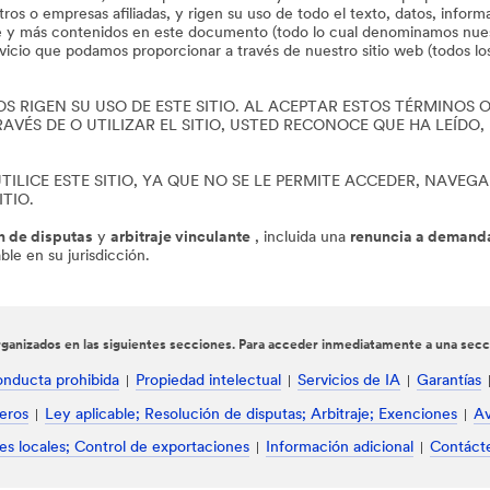
tros o empresas afiliadas, y rigen su uso de todo el texto, datos, informa
are y más contenidos en este documento (todo lo cual denominamos nue
vicio que podamos proporcionar a través de nuestro sitio web (todos l
RIGEN SU USO DE ESTE SITIO. AL ACEPTAR ESTOS TÉRMINOS O 
VÉS DE O UTILIZAR EL SITIO, USTED RECONOCE QUE HA LEÍDO,
ILICE ESTE SITIO, YA QUE NO SE LE PERMITE ACCEDER, NAVEGAR
ITIO.
n de disputas
y
arbitraje vinculante
, incluida una
renuncia a demanda
le en su jurisdicción.
ganizados en las siguientes secciones. Para acceder inmediatamente a una secció
nducta prohibida
Propiedad intelectual
Servicios de IA
Garantías
eros
Ley aplicable; Resolución de disputas; Arbitraje; Exenciones
Av
es locales; Control de exportaciones
Información adicional
Contáct