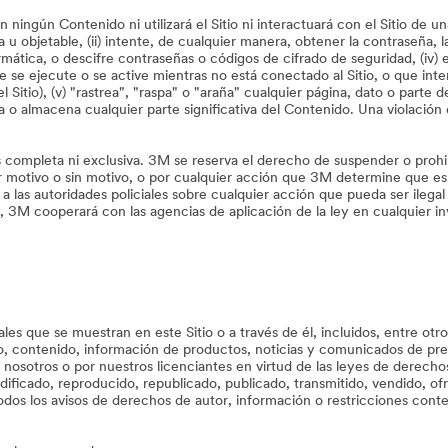
ningún Contenido ni utilizará el Sitio ni interactuará con el Sitio de un
 objetable, (ii) intente, de cualquier manera, obtener la contraseña, 
formática, o descifre contraseñas o códigos de cifrado de seguridad, (iv) 
e se ejecute o se active mientras no está conectado al Sitio, o que inte
 Sitio), (v) "rastrea", "raspa" o "araña" cualquier página, dato o parte 
 o almacena cualquier parte significativa del Contenido. Una violación 
 completa ni exclusiva. 3M se reserva el derecho de suspender o prohibir
r motivo o sin motivo, o por cualquier acción que 3M determine que es i
 a las autoridades policiales sobre cualquier acción que pueda ser ileg
M cooperará con las agencias de aplicación de la ley en cualquier inve
les que se muestran en este Sitio o a través de él, incluidos, entre o
dio, contenido, información de productos, noticias y comunicados de pren
 nosotros o por nuestros licenciantes en virtud de las leyes de derecho
icado, reproducido, republicado, publicado, transmitido, vendido, ofre
dos los avisos de derechos de autor, información o restricciones conten