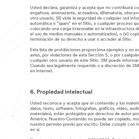
Usted declara, garantiza y acepta que no contribuirá con 
engañosa, amenazante, acosadora, difamatoria, obscena u
otro usuario, (iii) viole la seguridad de cualquier red in
automática o "spam" en el Sitio, o cualquier proceso qu
colocando una carga irrazonable en la infraestructura del
el uso de medios manuales o automatizados), o (vi) copia
terminación de su derecho a usar o acceder al Sitio.
Esta lista de prohibiciones proporciona ejemplos y no es
aviso, por violaciones de esta Sección 5, o por cualquie
cualquier otro usuario de este Sitio. 3M puede informar
Cuando sea legalmente requerido o a discreción de 3M, 3
en Internet.
6. Propiedad intelectual
Usted reconoce y acepta que el contenido y los materia
datos, texto, software, fotografías, gráficos, video, au
materiales), están protegidos por derechos de autor por
América. Nuestro Contenido no puede ser copiado, modif
nuestro permiso previo por escrito. Debe cumplir con to
en sí.