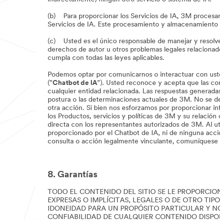
(b) Para proporcionar los Servicios de IA, 3M procesará
Servicios de IA. Este procesamiento y almacenamiento s
(c) Usted es el único responsable de manejar y resolver
derechos de autor u otros problemas legales relacionad
cumpla con todas las leyes aplicables.
Podemos optar por comunicarnos o interactuar con usted 
("
Chatbot de IA
"). Usted reconoce y acepta que las co
cualquier entidad relacionada. Las respuestas generadas
postura o las determinaciones actuales de 3M. No se de
otra acción. Si bien nos esforzamos por proporcionar inf
los Productos, servicios y políticas de 3M y su relació
directa con los representantes autorizados de 3M. Al 
proporcionado por el Chatbot de IA, ni de ninguna acció
consulta o acción legalmente vinculante, comuníquese
8. Garantías
TODO EL CONTENIDO DEL SITIO SE LE PROPORCIO
EXPRESAS O IMPLÍCITAS, LEGALES O DE OTRO TIP
IDONEIDAD PARA UN PROPÓSITO PARTICULAR Y N
CONFIABILIDAD DE CUALQUIER CONTENIDO DISPONI