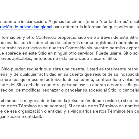
una cuenta o iniciar sesión. Algunas funciones (como "contactarnos" o s
ración de privacidad global
para obtener la información que podemos n
 información y otro Contenido proporcionado en o a través de este Sitio
elacionados con los derechos de autor y la marca registrada) contenidos
ear trabajos derivados de nuestro Contenido sin nuestro permiso expres
ue aparece en este Sitio en ningún otro servidor. Puede usar el Sitio 
s leyes aplicables, entonces no está autorizado a usar el Sitio.
el Sitio pueden requerir que abra una cuenta. Usted es totalmente respo
seña, y de cualquier actividad en su cuenta que resulte de su incapaci
 sobre cualquier uso no autorizado de su cuenta, contraseña o violació
sitante del Sitio debido a que otra persona use su cuenta o contraseña 
creción, de modificar, rechazar o cancelar su acceso al Sitio, o cancela
ne al menos la mayoría de edad en la jurisdicción donde reside (o si no es
epten estos Términos en su nombre). Si acepta estos Términos en nombre
de esa organización o entidad y a vincularlos a estos Términos (en cuy
rganización o entidad).