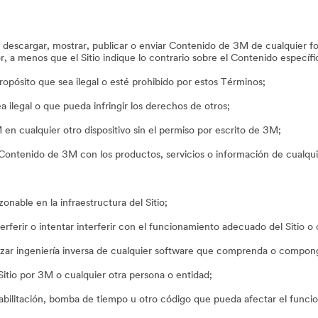
ar, descargar, mostrar, publicar o enviar Contenido de 3M de cualquier 
r, a menos que el Sitio indique lo contrario sobre el Contenido específ
opósito que sea ilegal o esté prohibido por estos Términos;
ea ilegal o que pueda infringir los derechos de otros;
n cualquier otro dispositivo sin el permiso por escrito de 3M;
ntenido de 3M con los productos, servicios o información de cualqui
able en la infraestructura del Sitio;
erferir o intentar interferir con el funcionamiento adecuado del Sitio o c
izar ingeniería inversa de cualquier software que comprenda o componga
 Sitio por 3M o cualquier otra persona o entidad;
habilitación, bomba de tiempo u otro código que pueda afectar el funciona