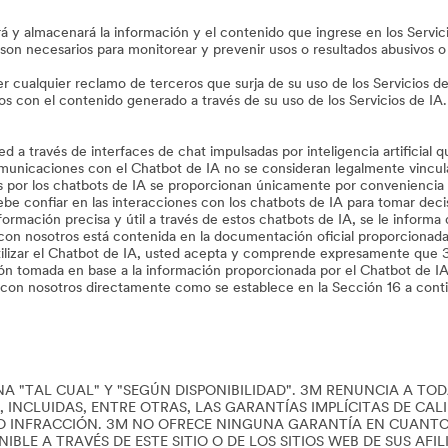
 y almacenará la información y el contenido que ingrese en los Servici
on necesarios para monitorear y prevenir usos o resultados abusivos o 
 cualquier reclamo de terceros que surja de su uso de los Servicios de 
os con el contenido generado a través de su uso de los Servicios de IA
a través de interfaces de chat impulsadas por inteligencia artificial 
municaciones con el Chatbot de IA no se consideran legalmente vinculan
 por los chatbots de IA se proporcionan únicamente por conveniencia y e
be confiar en las interacciones con los chatbots de IA para tomar deci
ormación precisa y útil a través de estos chatbots de IA, se le informa q
n con nosotros está contenida en la documentación oficial proporcionada 
utilizar el Chatbot de IA, usted acepta y comprende expresamente que 
n tomada en base a la información proporcionada por el Chatbot de IA. S
 con nosotros directamente como se establece en la Sección 16 a cont
NA "TAL CUAL" Y "SEGÚN DISPONIBILIDAD". 3M RENUNCIA A TOD
O, INCLUIDAS, ENTRE OTRAS, LAS GARANTÍAS IMPLÍCITAS DE CA
O INFRACCIÓN. 3M NO OFRECE NINGUNA GARANTÍA EN CUANTO 
BLE A TRAVÉS DE ESTE SITIO O DE LOS SITIOS WEB DE SUS AFI