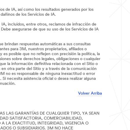
os de IA, así como los resultados generados por los
dañinos de los Servicios de IA.
IA, incluidos, entre otros, reclamos de infracción de
. Debe asegurarse de que su uso de los Servicios de IA
que brindan respuestas automáticas a sus consultas
tes para 3M, nuestros propietarios, afiliados o
s posible que no reflejen con precisión la política, la
siones sobre derechos legales, obligaciones o cualquier
ue la información definitiva relacionada con el Sitio o
en otra parte del Sitio y a través de la comunicación
3M no es responsable de ninguna inexactitud o error
i necesita asistencia oficial o desea realizar alguna
inuación.
Volver Arriba
AS LAS GARANTÍAS DE CUALQUIER TIPO, YA SEAN
LIDAD SATISFACTORIA, COMERCIABILIDAD,
A LA EXACTITUD, INTEGRIDAD, VIGENCIA O
LIADOS O SUBSIDIARIOS. 3M NO HACE