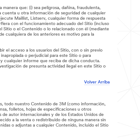
a manera que: (i) sea peligrosa, dañina, fraudulenta,
la cuenta u otra información de seguridad de cualquier
ejecute Maillist, Listserv, cualquier forma de respuesta
rfiera con el funcionamiento adecuado del Sitio (incluso
del Sitio o el Contenido o lo relacionado con él (mediante
de cualquiera de los anteriores es motivo para la
 el acceso a los usuarios del Sitio, con o sin previo
napropiada o perjudicial para este Sitio o para
al y cualquier informe que reciba de dicha conducta.
stigación de presunta actividad ilegal en este Sitio o
Volver Arriba
tros, todo nuestro Contenido de 3M (como información,
sa, folletos, hojas de especificaciones u otros
s de autor internacionales y de los Estados Unidos de
cido a la venta o redistribuido de ninguna manera sin
idas o adjuntas a cualquier Contenido, incluido el Sitio