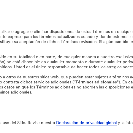
zar o agregar o eliminar disposiciones de estos Términos en cualquie
ento expreso para los términos actualizados cuando y donde estemos leg
tituye su aceptación de dichos Términos revisados. Si algún cambio en
io en su totalidad o en parte, de cualquier manera a nuestro exclusivo 
ación) no está disponible en cualquier momento o durante cualquier perí
itidos. Usted es el único responsable de hacer todos los arreglos necesa
 o a otros de nuestros sitios web, que pueden estar sujetos a términos ad
o contrata dichos servicios adicionales ("
Términos adicionales
"). En c
los casos en que los Términos adicionales no aborden las disposiciones 
minos adicionales.
 uso del Sitio. Revise nuestra
Declaración de privacidad global
y la inf