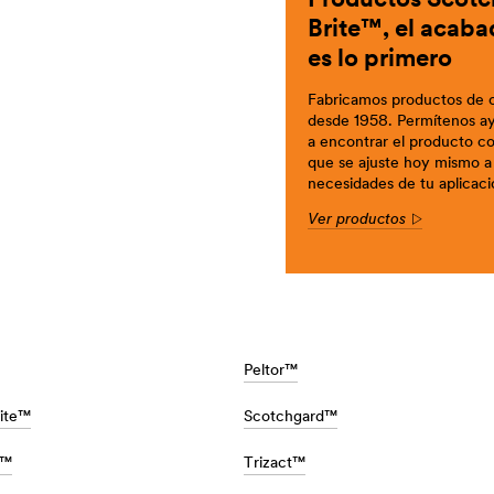
Productos Scotc
nufactura/elaboracion-
Brite™, el acaba
es lo primero
Fabricamos productos de c
desde 1958. Permítenos a
a encontrar el producto c
que se ajuste hoy mismo a 
necesidades de tu aplicaci
Ver productos
Arrow
Peltor™
ite™
Scotchgard™
s™
Trizact™