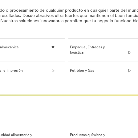
ado o procesamiento de cualquier producto en cualquier parte del mund
 resultados. Desde abrasivos ultra fuertes que mantienen el buen funci
jo. Nuestras soluciones innovadoras permiten que tu negocio funcione bi
almecánica
Empaque, Entregas y
logística
el e Impresión
Petróleo y Gas
ridad alimentaria y
Productos químicos y