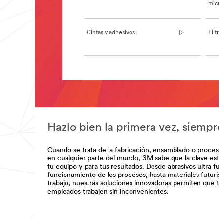
mic
**Site
area
**
Manufacturing-
Cintas y adhesivos
Filt
IndustrialandPersonalProtection
***
url**
/3M/es_PE/montaje/
**Site
**Site
area
area
**
**
Mfg-
Cinta
Abrasives
Convertidores
***
***
url**
Hazlo bien la primera vez, siempr
url**
/3M/es_PE/p/c/abrasivos/i/manufactura/
https://www.3m.com.mx/3M/es_MX/cint
**Site
convertidores-
Cuando se trata de la fabricación, ensamblado o proce
area
la/
en cualquier parte del mundo, 3M sabe que la clave está 
**
**Site
tu equipo y para tus resultados. Desde abrasivos ultra 
Mfg-
area
funcionamiento de los procesos, hasta materiales futuris
Automotive-
**
trabajo, nuestras soluciones innovadoras permiten que 
Products
Cubitron-
empleados trabajen sin inconvenientes.
***
3
url**
***
url**
/3M/es_PE/p/c/materiales-