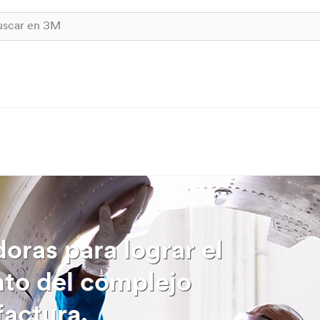
oras para lograr el
to del complejo
actura.