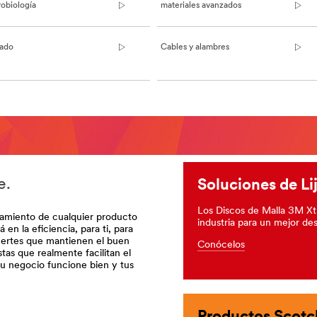
robiología
materiales avanzados
rado
Cables y alambres
e.
Soluciones de L
a-
Los Discos de Malla 3M Xtr
samiento de cualquier producto
industria para un mejor d
en la eficiencia, para ti, para
fuertes que mantienen el buen
Conócelos
tas que realmente facilitan el
tu negocio funcione bien y tus