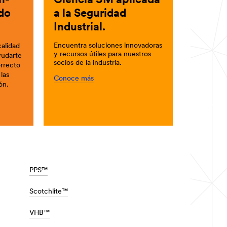
h-
Ciencia 3M aplicada
do
a la Seguridad
Industrial.
Encuentra soluciones innovadoras
alidad
y recursos útiles para nuestros
yudarte
socios de la industria.
orrecto
las
Conoce más
ón.
PPS™
Scotchlite™
VHB™