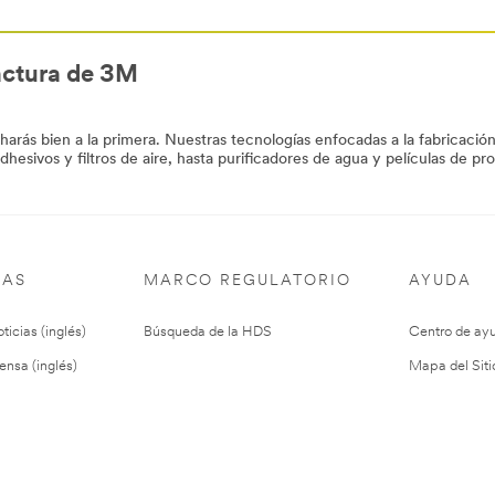
actura de 3M
rás bien a la primera. Nuestras tecnologías enfocadas a la fabricación
hesivos y filtros de aire, hasta purificadores de agua y películas de
pro
IAS
MARCO REGULATORIO
AYUDA
ticias (inglés)
Búsqueda de la HDS
Centro de ay
ensa (inglés)
Mapa del Siti