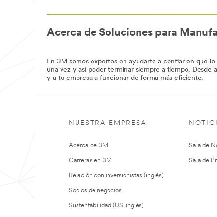
procesos
***
en
url**
tu
/3M/es_PE/p/c/filtracion-
trabajo
Acerca de Soluciones para Manuf
separacion/i/manufactura/
diario
**Site
utilizando
area
abrasivos
**
3M.
En 3M somos expertos en ayudarte a confiar en que lo ha
Mfg-
Seguimos
una vez y así poder terminar siempre a tiempo. Desde ad
Safety-
avanzando
y a tu empresa a funcionar de forma más eficiente.
Microbiologia
con
***
nuestras
url**
soluciones
que
/3M/es_PE/p/c/suministros-
te
pruebas-
NUESTRA EMPRESA
NOTIC
ayudarán
laboratorio/i/manufactura/
a
**Site
tener
Acerca de 3M
Sala de No
area
éxito
**
hoy
Carreras en 3M
Sala de Pr
Mfg-
y
Safety-
mañana.
Relación con inversionistas (inglés)
Products
**Site
***
area
Socios de negocios
url**
**
Sustentabilidad (US, inglés)
Maquinaria
/3M/es_PE/p/c/epp/proteccion-
Industrial
los-