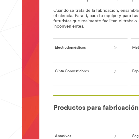
Cuando se trata de la fabricación, ensambl
eficiencia. Para ti, para t
u equipo y para tus
futuristas que realmente facilitan el traba
inconvenientes.
Electrodomésticos
Met
Cinta Convertidores
Pap
**Site
area
Productos para fabricación
**
Manufacturing-
Appliance
***
url**
Abrasivos
Segu
/3M/es_PE/electrodomesticos/