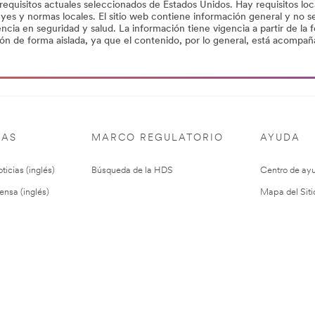
 requisitos actuales seleccionados de Estados Unidos. Hay requisitos lo
leyes y normas locales. El sitio web contiene información general y no 
ncia en seguridad y salud. La información tiene vigencia a partir de la 
ión de forma aislada, ya que el contenido, por lo general, está acompa
IAS
MARCO REGULATORIO
AYUDA
ticias (inglés)
Búsqueda de la HDS
Centro de ay
ensa (inglés)
Mapa del Siti