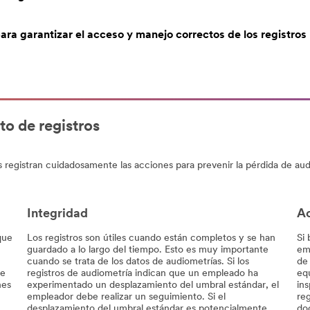
ra garantizar el acceso y manejo correctos de los registros
o de registros
egistran cuidadosamente las acciones para prevenir la pérdida de audic
Integridad
Ac
que
Los registros son útiles cuando están completos y se han
Si 
guardado a lo largo del tiempo. Esto es muy importante
em
cuando se trata de los datos de audiometrías. Si los
de
de
registros de audiometría indican que un empleado ha
eq
nes
experimentado un desplazamiento del umbral estándar, el
in
empleador debe realizar un seguimiento. Si el
reg
,
desplazamiento del umbral estándar es potencialmente
do