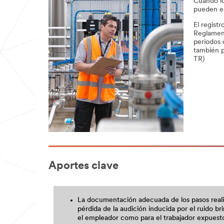
Cuando l
pueden es
El regist
Reglament
periodos 
también p
TR)
Aportes clave
La documentación adecuada de los pasos reali
pérdida de la audición inducida por el ruido br
el empleador como para el trabajador expuesto