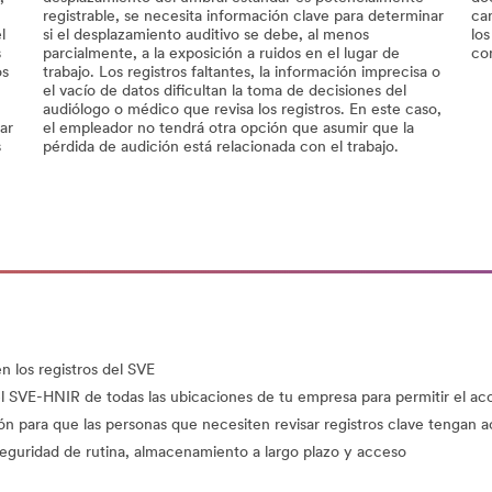
registrable, se necesita información clave para determinar
ca
l
si el desplazamiento auditivo se debe, al menos
lo
s
parcialmente, a la exposición a ruidos en el lugar de
co
os
trabajo. Los registros faltantes, la información imprecisa o
el vacío de datos dificultan la toma de decisiones del
audiólogo o médico que revisa los registros. En este caso,
ar
el empleador no tendrá otra opción que asumir que la
s
pérdida de audición está relacionada con el trabajo.
en los registros del SVE
 SVE-HNIR de todas las ubicaciones de tu empresa para permitir el ac
n para que las personas que necesiten revisar registros clave tengan 
seguridad de rutina, almacenamiento a largo plazo y acceso