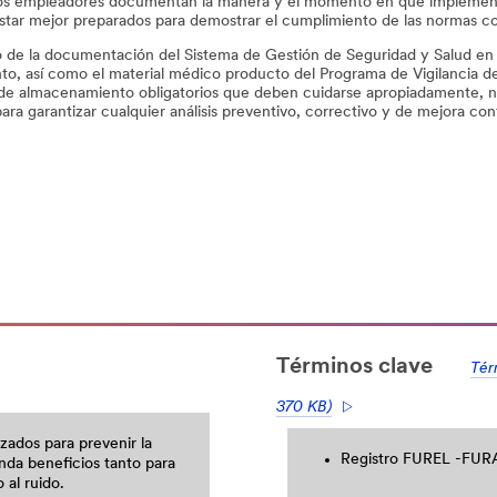
os empleadores documentan la manera y el momento en que implemen
tar mejor preparados para demostrar el cumplimiento de las normas c
ro de la documentación del Sistema de Gestión de Seguridad y Salud en
o, así como el material médico producto del Programa de Vigilancia de 
de almacenamiento obligatorios que deben cuidarse apropiadamente, no
ara garantizar cualquier análisis preventivo, correctivo y de mejora con
Términos clave
Tér
370 KB)
zados para prevenir la
Registro FUREL -FURAT
inda beneficios tanto para
 al ruido.