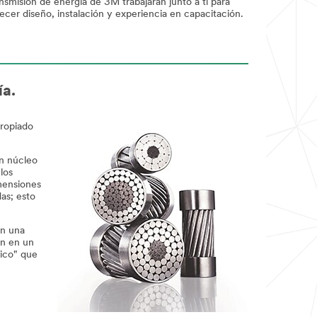
nsmisión de energía de 3M trabajarán junto a ti para
ecer diseño, instalación y experiencia en capacitación.
ía.
propiado
n núcleo
los
imensiones
as; esto
on una
en en un
mico" que