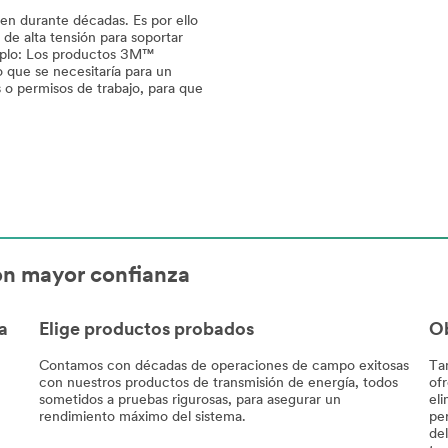
ren durante décadas. Es por ello
de alta tensión para soportar
emplo: Los productos 3M™
o que se necesitaría para un
 o permisos de trabajo, para que
on mayor confianza
a
Elige productos probados
Ob
Contamos con décadas de operaciones de campo exitosas
Ta
con nuestros productos de transmisión de energía, todos
of
sometidos a pruebas rigurosas, para asegurar un
eli
rendimiento máximo del sistema.
pe
del