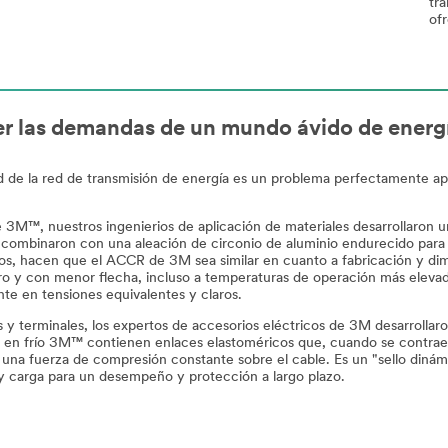
tra
ofr
er las demandas de un mundo ávido de energ
ad de la red de transmisión de energía es un problema perfectamente a
™, nuestros ingenierios de aplicación de materiales desarrollaron u
la combinaron con una aleación de circonio de aluminio endurecido para 
ntos, hacen que el ACCR de 3M sea similar en cuanto a fabricación y d
o y con menor flecha, incluso a temperaturas de operación más elevad
e en tensiones equivalentes y claros.
 y terminales, los expertos de accesorios eléctricos de 3M desarrollar
les en frío 3M™ contienen enlaces elastoméricos que, cuando se contra
 una fuerza de compresión constante sobre el cable. Es un "sello diná
y carga para un desempeño y protección a largo plazo.