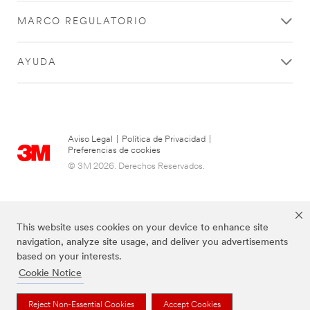
MARCO REGULATORIO
AYUDA
Aviso Legal
|
Política de Privacidad
|
Preferencias de cookies
© 3M 2026. Derechos Reservados.
This website uses cookies on your device to enhance site
navigation, analyze site usage, and deliver you advertisements
based on your interests.
Cookie Notice
Las marcas mencionadas arriba son Marcas Registradas de 3M.
Reject Non-Essential Cookies
Accept Cookies