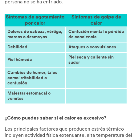
persona no se ha enfriado.
Síntomas de agotamiento
Síntomas de golpe de
por calor
calor
Dolores de cabeza, vértigo,
Confusión mental o pérdida
mareos o desmayos
de conciencia
Debilidad
Ataques o convulsiones
Piel seca y caliente sin
Piel húmeda
sudor
Cambios de humor, tales
como irritabilidad o
confusión
Malestar estomacal o
vómitos
¿Cómo puedes saber si el calor es excesivo?
Los principales factores que producen estrés térmico
incluyen actividad física extenuante, alta temperatura del