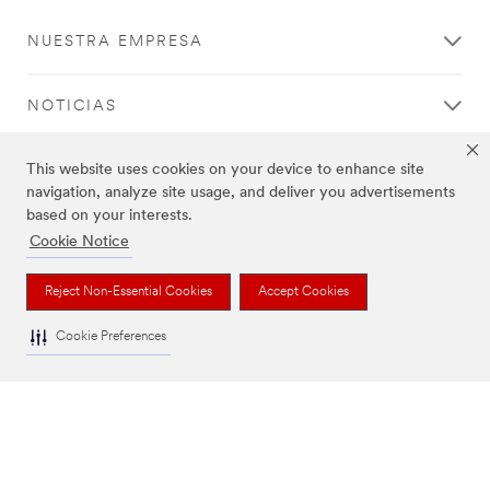
NUESTRA EMPRESA
NOTICIAS
This website uses cookies on your device to enhance site
MARCO REGULATORIO
navigation, analyze site usage, and deliver you advertisements
based on your interests.
AYUDA
Cookie Notice
Reject Non-Essential Cookies
Accept Cookies
Cookie Preferences
Aviso Legal
|
Política de Privacidad
|
Preferencias de cookies
© 3M 2026. Derechos Reservados.