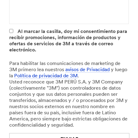
p
o
r
s
o
c
d
u
u
a
Al marcar la casilla, doy mi consentimiento para
c
d
recibir promociones, información de productos y
t
r
ofertas de servicios de 3M a través de correo
o
a
electrónico.
s
d
h
o
Para habilitar las comunicaciones de marketing de
a
s
3M primero lea nuestros
avisos de Privacidad
y luego
i
i
la
Política de privacidad de 3M
.
n
n
Usted reconoce que 3M PERÚ S.A. y 3M Company
s
s
(colectivamente "3M") son controladores de datos
t
t
conjuntos y que sus datos personales pueden ser
a
a
transferidos, almacenados y / o procesados por 3M y
l
l
nuestros socios externos en nuestro nombre en
a
a
países fuera de su país, inclusive fuera de Latino
d
d
America, pero siempre bajo estrictas obligaciones de
o
o
confidencialidad y seguridad.
a
s
n
p