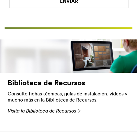
t
o
ENVIAR
e
r
r
m
Lo
Gracias.
i
e
sentimos,
o
s
Tu
r
solicitud
ha
Seleccione uno...
m
ha
ocurrido
e
sido
un
n
enviada
error
t
con
en
e
éxito
el
?
envío.
(
Por
Biblioteca de Recursos
M
favor,
a
inténtelo
Consulte fichas técnicas, guías de instalación, vídeos y
n
de
mucho más en la Biblioteca de Recursos.
t
nuevo.
e
Visita la Biblioteca de Recursos
n
g
a
p