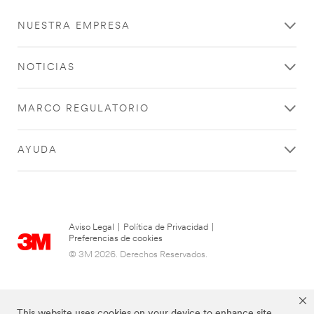
r
e
NUESTRA EMPRESA
s
i
o
NOTICIAS
n
a
d
MARCO REGULATORIO
a
l
a
AYUDA
t
e
c
l
a
[
Aviso Legal
|
Política de Privacidad
|
C
Preferencias de cookies
t
© 3M 2026. Derechos Reservados.
r
l
]
p
This website uses cookies on your device to enhance site