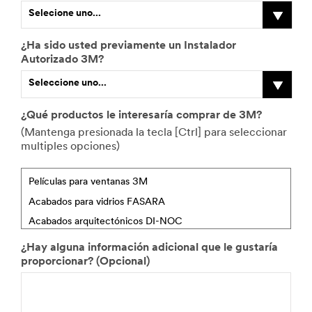
O
Selecione uno...
t
r
o
¿Ha sido usted previamente un Instalador
c
O
Autorizado 3M?
a
t
Seleccione uno...
r
r
g
a
o
I
¿Qué productos le interesaría comprar de 3M?
n
¿
E
(Mantenga presionada la tecla [Ctrl] para seleccionar
d
C
s
multiples opciones)
u
u
t
s
á
i
t
l
m
r
e
a
i
s
d
a
d
o
e
d
¿Hay alguna información adicional que le gustaría
e
e
proporcionar? (Opcional)
s
m
t
e
o
t
s
r