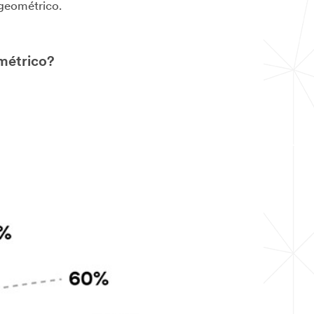
 geométrico.
ométrico?