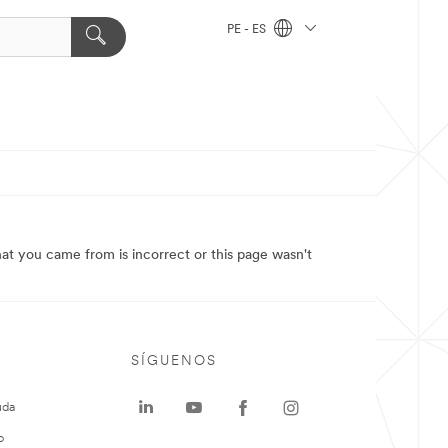
PE - ES
at you came from is incorrect or this page wasn't
SÍGUENOS
uda
o