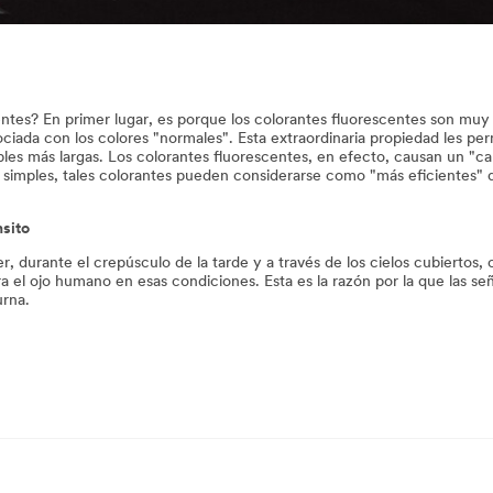
entes? En primer lugar, es porque los colorantes fluorescentes son muy
ada con los colores "normales". Esta extraordinaria propiedad les perm
ibles más largas. Los colorantes fluorescentes, en efecto, causan un "cam
 simples, tales colorantes pueden considerarse como "más eficientes" que
nsito
r, durante el crepúsculo de la tarde y a través de los cielos cubiertos,
a el ojo humano en esas condiciones. Esta es la razón por la que las se
urna.