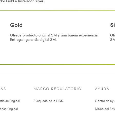
ador Gold e Instalador Silver.
Gold
Si
Ofrece producto original 3M y una buena experiencia.
Ofr
Entregan garantía digital 3M.
3M
IAS
MARCO REGULATORIO
AYUDA
ticias (inglés)
Búsqueda de la HDS
Centro de ay
ensa (inglés)
Mapa del Siti